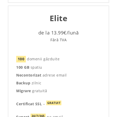
Elite
de la 13.99€/lună
Fără TVA
100
domenii găzduite
100 GB
spatiu
Necontorizat
adrese email
Backup
zilnic
Migrare
gratuită
GRATUIT
Certificat SSL
–
24/7/365
Suport
pe email