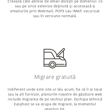
Creează câte adrese de email dorești pe domeniul .ro
sau pe orice extensie deținută și accesează-ți
emailurile prin Webmail, POP3 sau IMAP, securizat
sau în versiune normală.
Migrare gratuită
Indiferent unde este site-ul tău acum, fie că îl ai local
sau la alt furnizor, planurile noastre de găzduire web
include migrarea de pe vechiul plan. Eechipa tehnică
Easyhost se va ocupa de migrare, la momentul
oportun ție.