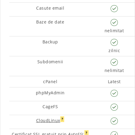
Casute email
Baze de date
nelimitat
Backup
zilnic
Subdomenii
nelimitat
cPanel
Latest
phpMyAdmin
CageFS
?
CloudLinux
?
Certificat SSL gratuit prin
AutoSSL