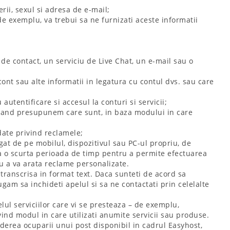
ii, sexul si adresa de e-mail;
 de exemplu, va trebui sa ne furnizati aceste informatii
 de contact, un serviciu de Live Chat, un e-mail sau o
 cont sau alte informatii in legatura cu contul dvs. sau care
 autentificare si accesul la conturi si servicii;
i cand presupunem care sunt, in baza modului in care
 date privind reclamele;
gat de pe mobilul, dispozitivul sau PC-ul propriu, de
t la o scurta perioada de timp pentru a permite efectuarea
ru a va arata reclame personalizate.
 transcrisa in format text. Daca sunteti de acord sa
rugam sa inchideti apelul si sa ne contactati prin celelalte
lul serviciilor care vi se presteaza – de exemplu,
ivind modul in care utilizati anumite servicii sau produse.
 vederea ocuparii unui post disponibil in cadrul Easyhost,