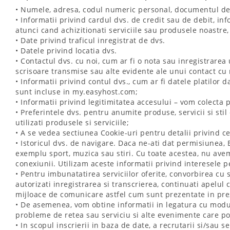
• Numele, adresa, codul numeric personal, documentul de id
• Informatii privind cardul dvs. de credit sau de debit, in
atunci cand achizitionati serviciile sau produsele noastre, 
• Date privind traficul inregistrat de dvs.
• Datele privind locatia dvs.
• Contactul dvs. cu noi, cum ar fi o nota sau inregistrarea
scrisoare transmise sau alte evidente ale unui contact cu 
• Informatii privind contul dvs., cum ar fi datele platilor 
sunt incluse in my.easyhost.com;
• Informatii privind legitimitatea accesului – vom colecta pa
• Preferintele dvs. pentru anumite produse, servicii si s
utilizati produsele si serviciile;
• A se vedea sectiunea Cookie-uri pentru detalii privind ce
• Istoricul dvs. de navigare. Daca ne-ati dat permisiunea, 
exemplu sport, muzica sau stiri. Cu toate acestea, nu avem 
conexiunii. Utilizam aceste informatii privind interesele 
• Pentru imbunatatirea serviciilor oferite, convorbirea cu 
autorizati inregistrarea si transcrierea, continuati apelul c
mijloace de comunicare astfel cum sunt prezentate in pr
• De asemenea, vom obtine informatii in legatura cu modul i
probleme de retea sau serviciu si alte evenimente care pot 
• In scopul inscrierii in baza de date, a recrutarii si/sau s