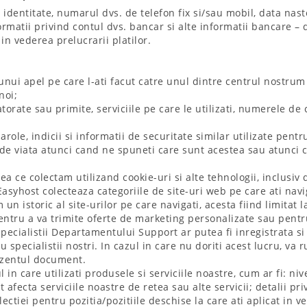
entitate, numarul dvs. de telefon fix si/sau mobil, data naster
formatii privind contul dvs. bancar si alte informatii bancare –
in vederea prelucrarii platilor.
 unui apel pe care l-ati facut catre unul dintre centrul nostrum
noi;
datorate sau primite, serviciile pe care le utilizati, numerele de
role, indicii si informatii de securitate similar utilizate pentru
til de viata atunci cand ne spuneti care sunt acestea sau atunc
ea ce colectam utilizand cookie-uri si alte tehnologii, inclusiv
Easyhost colecteaza categoriile de site-uri web pe care ati navi
un istoric al site-urilor pe care navigati, acesta fiind limita
pentru a va trimite oferte de marketing personalizate sau pent
specialistii Departamentului Support ar putea fi inregistrata si
u specialistii nostri. In cazul in care nu doriti acest lucru, va 
ezentul document.
n care utilizati produsele si serviciile noastre, cum ar fi: nive
afecta serviciile noastre de retea sau alte servicii; detalii pr
electiei pentru pozitia/pozitiile deschise la care ati aplicat in