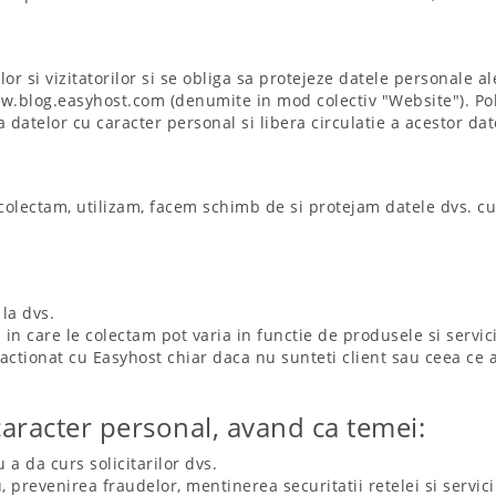
lor si vizitatorilor si se obliga sa protejeze datele personale a
 www.blog.easyhost.com (denumite in mod colectiv "Website"). P
a datelor cu caracter personal si libera circulatie a acestor da
colectam, utilizam, facem schimb de si protejam datele dvs. cu 
la dvs.
in care le colectam pot varia in functie de produsele si servicii
nteractionat cu Easyhost chiar daca nu sunteti client sau ceea c
caracter personal, avand ca temei:
 a da curs solicitarilor dvs.
 prevenirea fraudelor, mentinerea securitatii retelei si servici