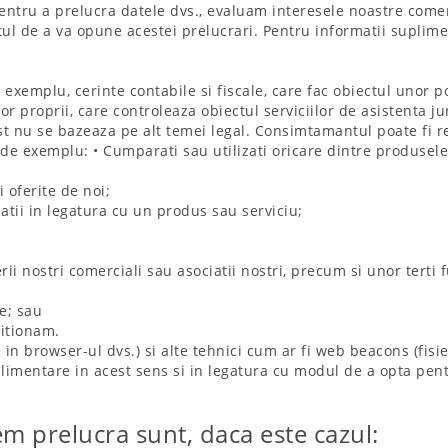
pentru a prelucra datele dvs., evaluam interesele noastre come
ptul de a va opune acestei prelucrari. Pentru informatii suplim
exemplu, cerinte contabile si fiscale, care fac obiectul unor pol
or proprii, care controleaza obiectul serviciilor de asistenta ju
t nu se bazeaza pe alt temei legal. Consimtamantul poate fi r
de exemplu: • Cumparati sau utilizati oricare dintre produsele s
i oferite de noi;
matii in legatura cu un produs sau serviciu;
rii nostri comerciali sau asociatii nostri, precum si unor terti 
e; sau
zitionam.
e in browser-ul dvs.) si alte tehnici cum ar fi web beacons (fisi
uplimentare in acest sens si in legatura cu modul de a opta pen
em prelucra sunt, daca este cazul: