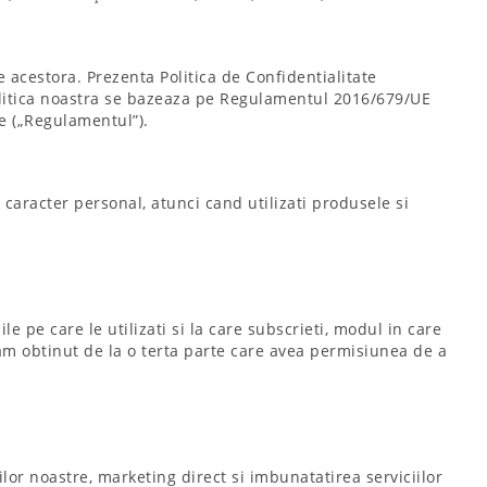
le acestora. Prezenta Politica de Confidentialitate
olitica noastra se bazeaza pe Regulamentul 2016/679/UE
te („Regulamentul”).
caracter personal, atunci cand utilizati produsele si
le pe care le utilizati si la care subscrieti, modul in care
e am obtinut de la o terta parte care avea permisiunea de a
ilor noastre, marketing direct si imbunatatirea serviciilor