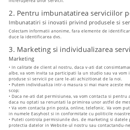
intreruperea unor servicii.
2. Pentru imbunatatirea serviciilor p
Imbunatatiri si inovatii privind produsele si ser
Colectam informatii anonime, fara elemente de identificare
duce la identificarea dvs.
3. Marketing si individualizarea servi
Marketing
• In calitate de client al nostru, daca v-ati dat consimtama
albe, va vom invita sa participati la un studio sau va vom i
produse si servicii pe care le-ati achizitionat de la noi.
• Putem individualiza intr-o masura si mai mare aceste mes
scop;
• Daca ne-ati dat permisiunea, va vom contacta si pentru a
daca nu optati sa renuntati la primirea unor astfel de me
• Va vom contacta prin posta, online, telefonic. Va vom put
in numele Easyhost si in conformitate cu politicile noastre
• Puteti controla permisiunile dvs. de marketing si datele
protectia datelor in Website-ul nostru sau contactandu-n