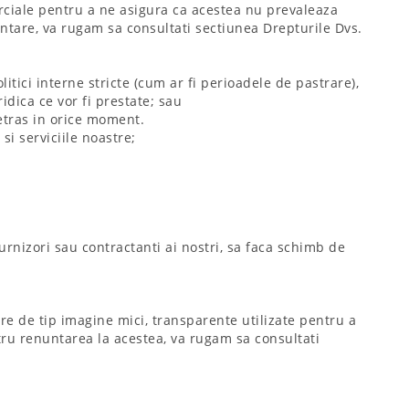
rciale pentru a ne asigura ca acestea nu prevaleaza
entare, va rugam sa consultati sectiunea Drepturile Dvs.
itici interne stricte (cum ar fi perioadele de pastrare),
ridica ce vor fi prestate; sau
etras in orice moment.
i serviciile noastre;
furnizori sau contractanti ai nostri, sa faca schimb de
ere de tip imagine mici, transparente utilizate pentru a
tru renuntarea la acestea, va rugam sa consultati