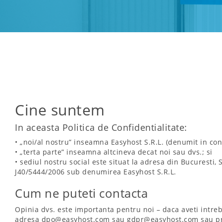
Cine suntem
In aceasta Politica de Confidentialitate:
• „noi/al nostru” inseamna Easyhost S.R.L. (denumit in con
• „terta parte” inseamna altcineva decat noi sau dvs.; si
• sediul nostru social este situat la adresa din Bucuresti, 
J40/5444/2006 sub denumirea Easyhost S.R.L.
Cum ne puteti contacta
Opinia dvs. este importanta pentru noi – daca aveti intreba
adresa dpo@easyhost.com sau gdpr@easyhost.com sau prin pos