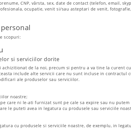
enume, CNP, vârsta, sex, date de contact (telefon, email, skyp
esionala, ocupatie, venit si/sau asteptari de venit, fotografie,
 personal
e scopuri:
u
or si serviciilor dorite
i achizitionat de la noi, precum si pentru a va tine la curent c
easta include alte servicii care nu sunt incluse in contractul cu
ificari ale produselor sau serviciilor.
iilor noastre;
 pe care ni le-ati furnizat sunt pe cale sa expire sau nu putem 
are le puteti avea in legatura cu produsele sau serviciile noas
egatura cu produsele si serviciile noastre, de exemplu, in legat