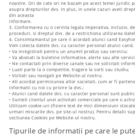
noastre. Ori de cate ori ne bazam pe acest temei juridic 
asupra drepturilor dvs. In plus, in unele cazuri aveti dre
din aceasta
informare.
3. Conformarea cu o cerinta legala imperativa, inclusiv, de 
proceduri, si dreptul dvs. de a restrictiona utilizarea datel
4. Consimtamantul pe care il acordati atunci cand Easyhos
Vom colecta datele dvs. cu caracter personal atunci cand, 
• Va inregistrati pentru un anumit produs sau serviciu;
• Va abonati la buletine informative, alerte sau alte servici
• Ne contactati prin diverse canale sau ne solicitati infor
• Luati parte la o competitie, tragere la sorti sau studiu;
• Vizitati sau navigati pe Website-ul nostru;
• Ati acordat permisiunea altor societati, cum ar fi partene
informatii cu noi cu privire la dvs.;
• Atunci cand datele dvs. cu caracter personal sunt public
• Sunteti clientul unei activitati comerciale pe care o achi
Utilizam cookie-uri (fisiere text de mici dimensiuni stocat
urmari miscarile dvs. pe site-ul nostru). Pentru detalii s
sectiunea Cookies pe Website-ul nostru.
Tipurile de informatii pe care le put