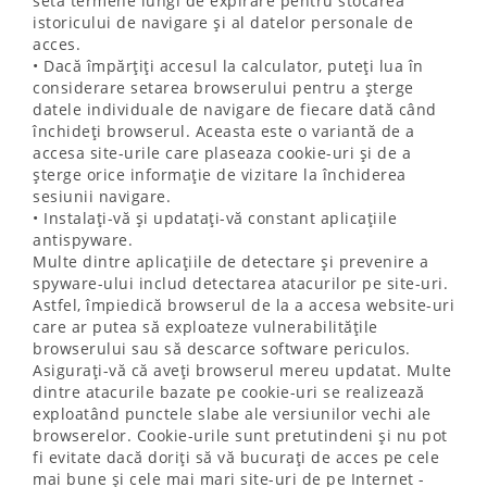
seta termene lungi de expirare pentru stocarea
istoricului de navigare și al datelor personale de
acces.
• Dacă împărțiți accesul la calculator, puteți lua în
considerare setarea browserului pentru a șterge
datele individuale de navigare de fiecare dată când
închideți browserul. Aceasta este o variantă de a
accesa site-urile care plaseaza cookie-uri și de a
șterge orice informație de vizitare la închiderea
sesiunii navigare.
• Instalați-vă și updatați-vă constant aplicațiile
antispyware.
Multe dintre aplicațiile de detectare și prevenire a
spyware-ului includ detectarea atacurilor pe site-uri.
Astfel, împiedică browserul de la a accesa website-uri
care ar putea să exploateze vulnerabilitățile
browserului sau să descarce software periculos.
Asigurați-vă că aveți browserul mereu updatat. Multe
dintre atacurile bazate pe cookie-uri se realizează
exploatând punctele slabe ale versiunilor vechi ale
browserelor. Cookie-urile sunt pretutindeni și nu pot
fi evitate dacă doriți să vă bucurați de acces pe cele
mai bune și cele mai mari site-uri de pe Internet -