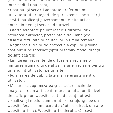
intermediul unui cont):
• Conținut și servicii adaptate preferințelor
utilizatorului - categorii de știri, vreme, sport, hărți,
servicii publice și guvernamentale, site-uri de
entertainment și servicii de travel.
• Oferte adaptate pe interesele utilizatorilor -
reținerea parolelor, preferințele de limbă (ex:
afișarea rezultatelor căutărilor în limba română).
• Reținerea filtrelor de protecție a copiilor privind
conținutul pe internet (opțiuni family mode, funcții
de safe search).
• Limitarea frecvenței de difuzare a reclamelor -
limitarea numărului de afișări a unei reclame pentru
un anumit utilizator pe un site.
• Furnizarea de publicitate mai relevantă pentru
utilizator.
• Măsurarea, optimizarea și caracteristicile de
analytics - cum ar fi confirmarea unui anumit nivel
de trafic pe un website, ce tip de conținut este
vizualizat și modul cum un utilizator ajunge pe un
website (ex. prin motoare de căutare, direct, din alte
website-uri etc). Website-urile derulează aceste