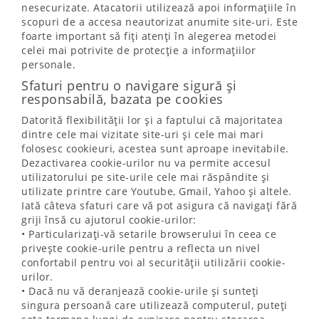
nesecurizate. Atacatorii utilizează apoi informațiile în
scopuri de a accesa neautorizat anumite site-uri. Este
foarte important să fiți atenți în alegerea metodei
celei mai potrivite de protecție a informațiilor
personale.
Sfaturi pentru o navigare sigură și
responsabilă, bazata pe cookies
Datorită flexibilității lor și a faptului că majoritatea
dintre cele mai vizitate site-uri și cele mai mari
folosesc cookieuri, acestea sunt aproape inevitabile.
Dezactivarea cookie-urilor nu va permite accesul
utilizatorului pe site-urile cele mai răspândite și
utilizate printre care Youtube, Gmail, Yahoo și altele.
Iată câteva sfaturi care vă pot asigura că navigați fără
griji însă cu ajutorul cookie-urilor:
• Particularizați-vă setarile browserului în ceea ce
privește cookie-urile pentru a reflecta un nivel
confortabil pentru voi al securității utilizării cookie-
urilor.
• Dacă nu vă deranjează cookie-urile și sunteți
singura persoană care utilizează computerul, puteți