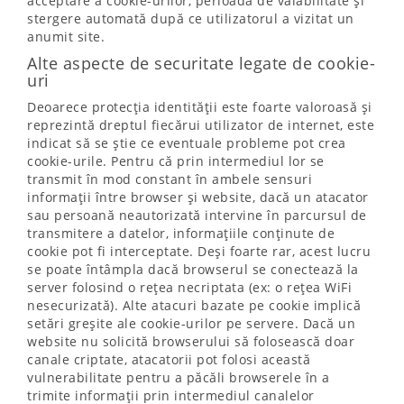
acceptare a cookie-urilor, perioada de valabilitate și
stergere automată după ce utilizatorul a vizitat un
anumit site.
Alte aspecte de securitate legate de cookie-
uri
Deoarece protecția identității este foarte valoroasă și
reprezintă dreptul fiecărui utilizator de internet, este
indicat să se știe ce eventuale probleme pot crea
cookie-urile. Pentru că prin intermediul lor se
transmit în mod constant în ambele sensuri
informații între browser și website, dacă un atacator
sau persoană neautorizată intervine în parcursul de
transmitere a datelor, informațiile conținute de
cookie pot fi interceptate. Deși foarte rar, acest lucru
se poate întâmpla dacă browserul se conectează la
server folosind o rețea necriptata (ex: o rețea WiFi
nesecurizată). Alte atacuri bazate pe cookie implică
setări greșite ale cookie-urilor pe servere. Dacă un
website nu solicită browserului să folosească doar
canale criptate, atacatorii pot folosi această
vulnerabilitate pentru a păcăli browserele în a
trimite informații prin intermediul canalelor