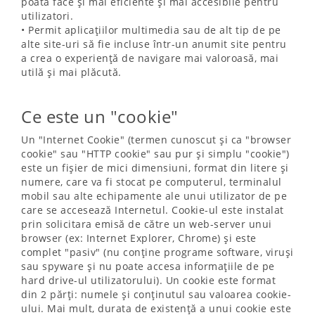
poată face și mai eficiente și mai accesibile pentru
utilizatori.
• Permit aplicațiilor multimedia sau de alt tip de pe
alte site-uri să fie incluse într-un anumit site pentru
a crea o experiență de navigare mai valoroasă, mai
utilă și mai plăcută.
Ce este un "cookie"
Un "Internet Cookie" (termen cunoscut și ca "browser
cookie" sau "HTTP cookie" sau pur și simplu "cookie")
este un fișier de mici dimensiuni, format din litere și
numere, care va fi stocat pe computerul, terminalul
mobil sau alte echipamente ale unui utilizator de pe
care se accesează Internetul. Cookie-ul este instalat
prin solicitara emisă de către un web-server unui
browser (ex: Internet Explorer, Chrome) și este
complet "pasiv" (nu conține programe software, viruși
sau spyware și nu poate accesa informațiile de pe
hard drive-ul utilizatorului). Un cookie este format
din 2 părți: numele și conținutul sau valoarea cookie-
ului. Mai mult, durata de existență a unui cookie este