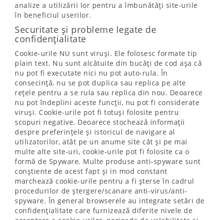
analize a utilizării lor pentru a îmbunătăți site-urile
în beneficiul userilor.
Securitate și probleme legate de
confidențialitate
Cookie-urile NU sunt viruși. Ele folosesc formate tip
plain text. Nu sunt alcătuite din bucăți de cod așa că
nu pot fi executate nici nu pot auto-rula. În
consecință, nu se pot duplica sau replica pe alte
rețele pentru a se rula sau replica din nou. Deoarece
nu pot îndeplini aceste funcții, nu pot fi considerate
viruși. Cookie-urile pot fi totuși folosite pentru
scopuri negative. Deoarece stochează informații
despre preferințele și istoricul de navigare al
utilizatorilor, atât pe un anume site cât și pe mai
multe alte site-uri, cookie-urile pot fi folosite ca o
formă de Spyware. Multe produse anti-spyware sunt
conștiente de acest fapt și in mod constant
marchează cookie-urile pentru a fi șterse în cadrul
procedurilor de ștergere/scanare anti-virus/anti-
spyware. În general browserele au integrate setări de
confidențialitate care furnizează diferite nivele de