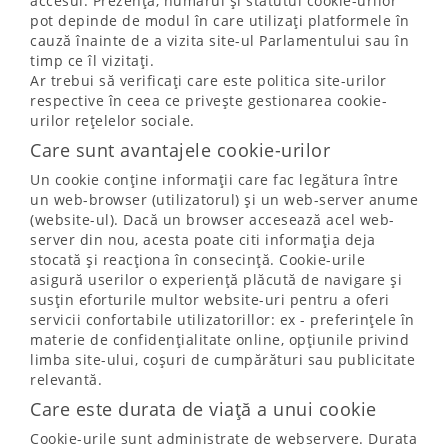
accesul. Prezența, numărul și statutul cookie-urilor
pot depinde de modul în care utilizați platformele în
cauză înainte de a vizita site-ul Parlamentului sau în
timp ce îl vizitați.
Ar trebui să verificați care este politica site-urilor
respective în ceea ce privește gestionarea cookie-
urilor rețelelor sociale.
Care sunt avantajele cookie-urilor
Un cookie conține informații care fac legătura între
un web-browser (utilizatorul) și un web-server anume
(website-ul). Dacă un browser accesează acel web-
server din nou, acesta poate citi informația deja
stocată și reacționa în consecință. Cookie-urile
asigură userilor o experiență plăcută de navigare și
susțin eforturile multor website-uri pentru a oferi
servicii confortabile utilizatorillor: ex - preferințele în
materie de confidențialitate online, opțiunile privind
limba site-ului, coșuri de cumpărături sau publicitate
relevantă.
Care este durata de viață a unui cookie
Cookie-urile sunt administrate de webservere. Durata