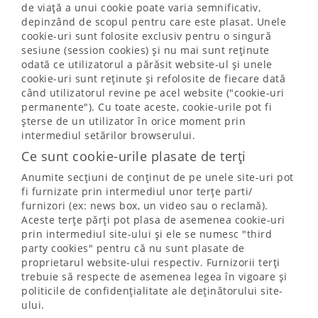
de viață a unui cookie poate varia semnificativ,
depinzând de scopul pentru care este plasat. Unele
cookie-uri sunt folosite exclusiv pentru o singură
sesiune (session cookies) și nu mai sunt reținute
odată ce utilizatorul a părăsit website-ul și unele
cookie-uri sunt reținute și refolosite de fiecare dată
când utilizatorul revine pe acel website ("cookie-uri
permanente"). Cu toate aceste, cookie-urile pot fi
șterse de un utilizator în orice moment prin
intermediul setărilor browserului.
Ce sunt cookie-urile plasate de terți
Anumite secțiuni de conținut de pe unele site-uri pot
fi furnizate prin intermediul unor terțe parti/
furnizori (ex: news box, un video sau o reclamă).
Aceste terțe părți pot plasa de asemenea cookie-uri
prin intermediul site-ului și ele se numesc "third
party cookies" pentru că nu sunt plasate de
proprietarul website-ului respectiv. Furnizorii terți
trebuie să respecte de asemenea legea în vigoare și
politicile de confidențialitate ale deținătorului site-
ului.