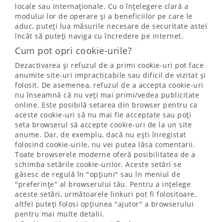
locale sau internaționale. Cu o înțelegere clară a
modului lor de operare și a beneficiilor pe care le
aduc, puteți lua măsurile necesare de securitate astel
încât să puteți naviga cu încredere pe internet.
Cum pot opri cookie-urile?
Dezactivarea și refuzul de a primi cookie-uri pot face
anumite site-uri impracticabile sau dificil de vizitat și
folosit. De asemenea, refuzul de a accepta cookie-uri
nu înseamnă că nu veți mai primi/vedea publicitate
online. Este posibilă setarea din browser pentru ca
aceste cookie-uri să nu mai fie acceptate sau poți
seta browserul să accepte cookie-uri de la un site
anume. Dar, de exemplu, dacă nu ești înregistat
folosind cookie-urile, nu vei putea lăsa comentarii.
Toate browserele moderne oferă posibilitatea de a
schimba setările cookie-urilor. Aceste setări se
găsesc de regulă în "opțiuni" sau în meniul de
"preferințe" al browserului tău. Pentru a ințelege
aceste setări, următoarele linkuri pot fi folositoare,
altfel puteți folosi opțiunea "ajutor" a browserului
pentru mai multe detalii.