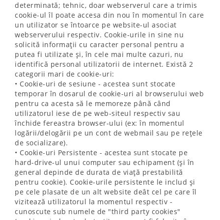
determinată; tehnic, doar webserverul care a trimis
cookie-ul îl poate accesa din nou în momentul în care
un utilizator se întoarce pe website-ul asociat
webserverului respectiv. Cookie-urile in sine nu
solicită informații cu caracter personal pentru a
putea fi utilizate și, în cele mai multe cazuri, nu
identifică personal utilizatorii de internet. Există 2
categorii mari de cookie-uri:
• Cookie-uri de sesiune - acestea sunt stocate
temporar în dosarul de cookie-uri al browserului web
pentru ca acesta să le memoreze până când
utilizatorul iese de pe web-siteul respectiv sau
închide fereastra browser-ului (ex: în momentul
logării/delogării pe un cont de webmail sau pe rețele
de socializare).
• Cookie-uri Persistente - acestea sunt stocate pe
hard-drive-ul unui computer sau echipament (și în
general depinde de durata de viață prestabilită
pentru cookie). Cookie-urile persistente le includ și
pe cele plasate de un alt website deât cel pe care îl
vizitează utilizatorul la momentul respectiv -
cunoscute sub numele de "third party cookies"