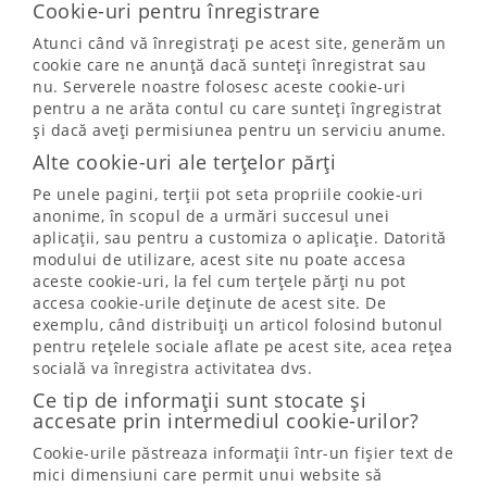
Cookie-uri pentru înregistrare
Atunci când vă înregistrați pe acest site, generăm un
cookie care ne anunță dacă sunteți înregistrat sau
nu. Serverele noastre folosesc aceste cookie-uri
pentru a ne arăta contul cu care sunteți îngregistrat
și dacă aveți permisiunea pentru un serviciu anume.
Alte cookie-uri ale terțelor părți
Pe unele pagini, terții pot seta propriile cookie-uri
anonime, în scopul de a urmări succesul unei
aplicații, sau pentru a customiza o aplicație. Datorită
modului de utilizare, acest site nu poate accesa
aceste cookie-uri, la fel cum terțele părți nu pot
accesa cookie-urile deținute de acest site. De
exemplu, când distribuiți un articol folosind butonul
pentru rețelele sociale aflate pe acest site, acea rețea
socială va înregistra activitatea dvs.
Ce tip de informații sunt stocate și
accesate prin intermediul cookie-urilor?
Cookie-urile păstreaza informații într-un fișier text de
mici dimensiuni care permit unui website să