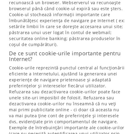
recunoască un browser. Webserverul va recunoaște
browserul până când cookie-ul expiră sau este șters.
Cookie-ul stochează informații importante care
îmbunătățesc experiența de navigare pe Internet ( ex:
setările limbii în care se dorește accesarea unui site;
păstrarea unui user logat în contul de webmail;
securitatea online banking; păstrarea produselor în
coșul de cumpărături).
De ce sunt cookie-urile importante pentru
Internet?
Cookie-urile reprezintă punctul central al funcționării
eficiente a Internetului, ajutând la generarea unei
experiențe de navigare prietenoase și adaptată
preferințelor și intereselor fiecărui utilizator.
Refuzarea sau dezactivarea cookie-urilor poate face
unele site-uri imposibil de folosit. Refuzarea sau
dezactivarea cookie-urilor nu înseamnă că nu veți
mai primi publicitate online - ci doar că aceasta nu
va mai putea ține cont de preferințele și interesele
dvs, evidențiate prin comportamentul de navigare.
Exemple de întrebuințări importante ale cookie-urilor
(care nu necesită autentificarea unui utilizator prin