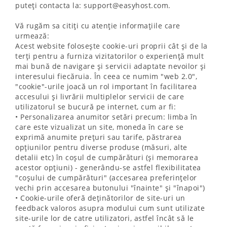
puteți contacta la: support@easyhost.com.
Vă rugăm sa citiți cu atenție informațiile care
urmează:
Acest website folosește cookie-uri proprii cât și de la
terți pentru a furniza vizitatorilor o experiență mult
mai bună de navigare și servicii adaptate nevoilor și
interesului fiecăruia. În ceea ce numim "web 2.0",
"cookie"-urile joacă un rol important în facilitarea
accesului și livrării multiplelor servicii de care
utilizatorul se bucură pe internet, cum ar fi:
• Personalizarea anumitor setări precum: limba în
care este vizualizat un site, moneda în care se
exprimă anumite prețuri sau tarife, păstrarea
opțiunilor pentru diverse produse (măsuri, alte
detalii etc) în coșul de cumpărături (și memorarea
acestor opțiuni) - generându-se astfel flexibilitatea
"coșului de cumpărături" (accesarea preferințelor
vechi prin accesarea butonului "înainte" și "înapoi")
• Cookie-urile oferă deținătorilor de site-uri un
feedback valoros asupra modului cum sunt utilizate
site-urile lor de catre utilizatori, astfel încât să le