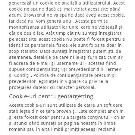
generează un cookie de analiză a utilizatorului. Acest
cookie ne spune dacă ați mai vizitat acest site până
acum. Browserul ne va spune dacă aveți acest cookie,
iar dacă nu, vom genera unul. Acesta permite
monitorizarea utilizatorilor unici care ne vizitează și
cât de des o fac. Atât timp cât nu sunteți înregistrat
pe acest site, acest cookie nu poate fi folosit pentru a
identifica persoanele fizice, ele sunt folosite doar în
scop statistic. Dacă sunteți înregistrat putem ști, de
asemenea, detaliile pe care ni le-ați furnizat, cum ar
fi adresa de e-mail și username-ul - acestea fiind
supuse confidențialității și prevederilor din Termeni
și Condiții, Politica de confidențialitate precum și
prevederilor legislației în vigoare cu privire la
protejarea datelor cu caracter personal.
Cookie-uri pentru geotargetting
Aceste cookie-uri sunt utilizate de către un soft care
stabilește din ce țară proveniți. Este complet anonim
și este folosit doar pentru a targeta conținutul - chiar
și atunci când sunteți pe pagina noastră în limba
română sau în altă limbă primiți aceeași reclamă.