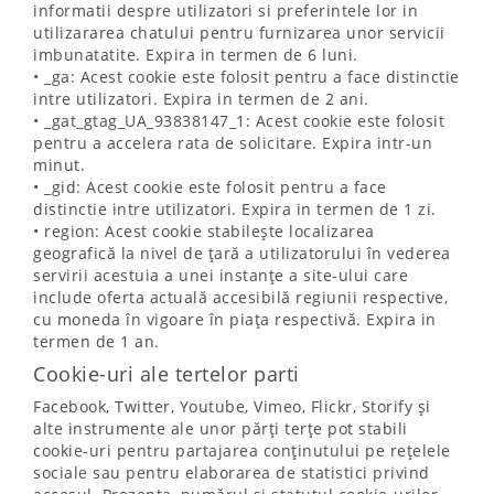
informatii despre utilizatori si preferintele lor in
utilizararea chatului pentru furnizarea unor servicii
imbunatatite. Expira in termen de 6 luni.
• _ga: Acest cookie este folosit pentru a face distinctie
intre utilizatori. Expira in termen de 2 ani.
• _gat_gtag_UA_93838147_1: Acest cookie este folosit
pentru a accelera rata de solicitare. Expira intr-un
minut.
• _gid: Acest cookie este folosit pentru a face
distinctie intre utilizatori. Expira in termen de 1 zi.
• region: Acest cookie stabilește localizarea
geografică la nivel de țară a utilizatorului în vederea
servirii acestuia a unei instanțe a site-ului care
include oferta actuală accesibilă regiunii respective,
cu moneda în vigoare în piața respectivă. Expira in
termen de 1 an.
Cookie-uri ale tertelor parti
Facebook, Twitter, Youtube, Vimeo, Flickr, Storify și
alte instrumente ale unor părți terțe pot stabili
cookie-uri pentru partajarea conținutului pe rețelele
sociale sau pentru elaborarea de statistici privind