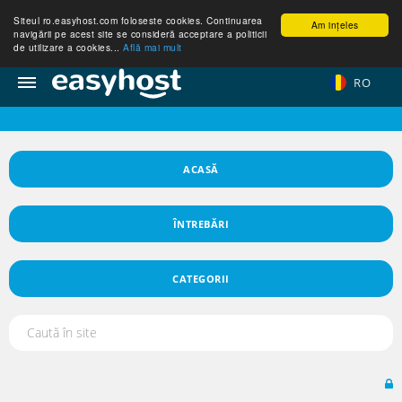
Siteul ro.easyhost.com foloseste cookies. Continuarea
Am ințeles
navigării pe acest site se consideră acceptare a politicii
de utilizare a cookies...
Află mai mult
RO
ACASĂ
ÎNTREBĂRI
CATEGORII