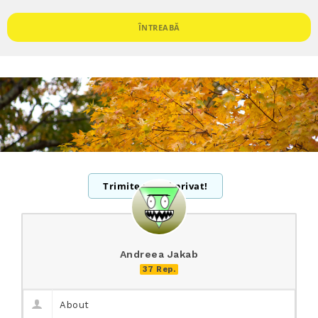
ÎNTREABĂ
Trimite mesaj privat!
Andreea Jakab
37 Rep.
About