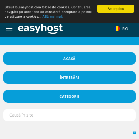
Siteul ro.easyhost.com foloseste cookies. Continuarea
Am ințeles
navigării pe acest site se consideră acceptare a politicii
de utilizare a cookies...
Află mai mult
RO
ACASĂ
ÎNTREBĂRI
CATEGORII