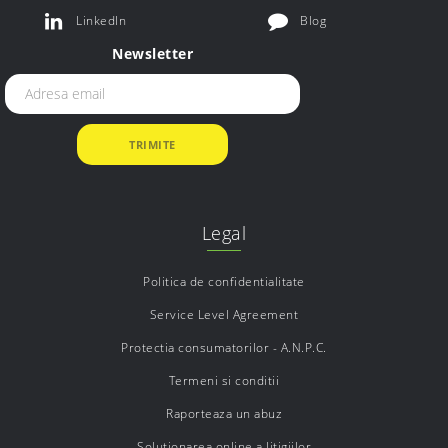
LinkedIn
Blog
Newsletter
Legal
Politica de confidentialitate
Service Level Agreement
Protectia consumatorilor - A.N.P.C.
Termeni si conditii
Raporteaza un abuz
Soluționarea online a litigiilor