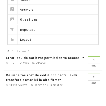
Answers
Questions
Reputație
Logout
Intrebari
Error: You do not have permission to access…?
1
8.20K views
cPanel
ans
De unde fac rost de codul EPP pentru a-mi
2
transfera domeniul la alta firma?
ans
11.11K views
Domenii
Transfer