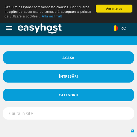
Siteul ro.easyhost.com foloseste cookies. Continuarea
Am ințeles
navigării pe acest site se consideră acceptare a politicii
de utilizare a cookies...
Află mai mult
RO
ACASĂ
ÎNTREBĂRI
CATEGORII