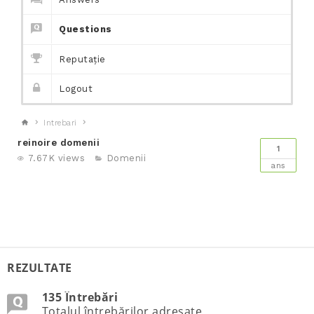
Questions
Reputație
Logout
Intrebari
reinoire domenii
1
7.67K views
Domenii
ans
REZULTATE
135 Întrebări
Totalul întrebărilor adresate