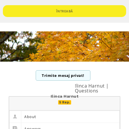
ÎNTREABĂ
Trimite mesaj privat!
Ilinca Harnut |
Questions
Ilinca Harnut
5 Rep.
About
Answers