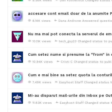
8.58K views
Dan Postelnicu
Changed status 
accesare cont email doar de la anumite P
8.14K views
Dana Androne
Answered questi
Nu ma mai pot conecta la serverul de em
10.11K views
tech_guy23
Changed status to p
Cum setez nume si prenume la “from” in 
10.94K views
Cristi C
Changed status to publ
Cum e mai bine sa setez quota la conturi
7.49K views
Easyhost Staff
Changed status t
Mi-au disparut mail-urile din Inbox pe Ou
11.83K views
Easyhost Staff
Changed status 