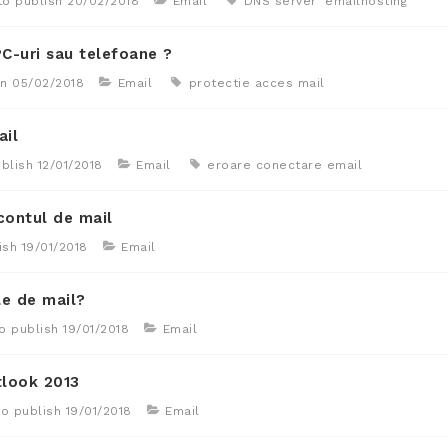
to publish
20/02/2018
Email
DNS server
emailhosting
C-uri sau telefoane ?
on
05/02/2018
Email
protectie acces mail
ail
ublish
12/01/2018
Email
eroare conectare email
contul de mail
ish
19/01/2018
Email
le de mail?
o publish
19/01/2018
Email
tlook 2013
to publish
19/01/2018
Email