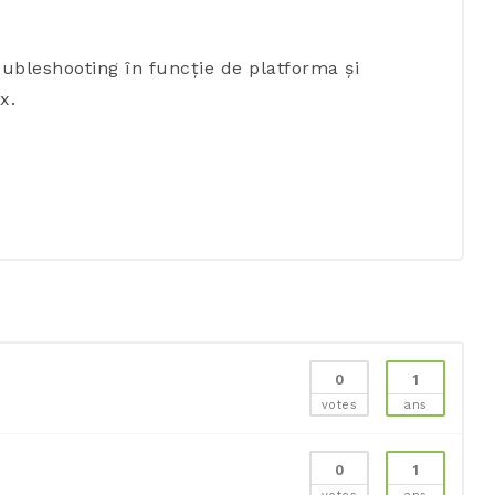
ubleshooting în funcție de platforma și
x.
0
1
votes
ans
0
1