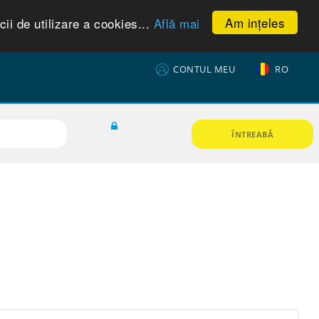
Am ințeles
ii de utilizare a cookies...
Află mai
CONTUL MEU
RO
ÎNTREABĂ