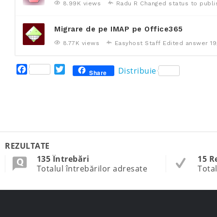
8.99K views
Radu R
Changed status to publ
Migrare de pe IMAP pe Office365
8.77K views
Easyhost Staff
Edited answer
19
F
T
Distribuie
Share
a
w
c
i
e
t
b
t
o
e
o
r
k
REZULTATE
135 Întrebări
15 R
Totalul întrebărilor adresate
Total