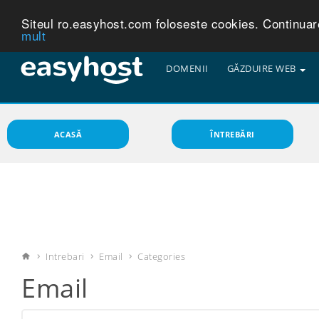
Siteul ro.easyhost.com foloseste cookies. Continuarea
mult
DOMENII
GĂZDUIRE WEB
ACASĂ
ÎNTREBĂRI
Intrebari
Email
Categories
Email