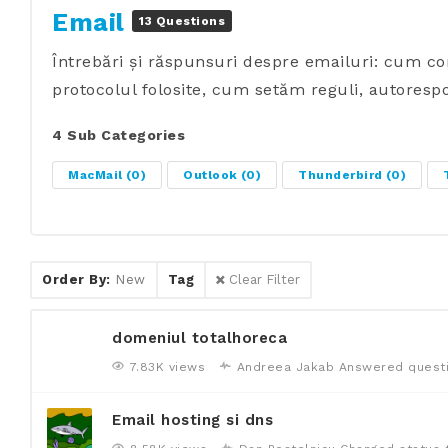
Email
13 Questions
Întrebări și răspunsuri despre emailuri: cum co
protocolul folosite, cum setăm reguli, autorespo
4 Sub Categories
MacMail
(0)
Outlook
(0)
Thunderbird
(0)
Order By:
New
Tag
Clear Filter
domeniul totalhoreca
7.83K views
Andreea Jakab
Answered quest
Email hosting si dns