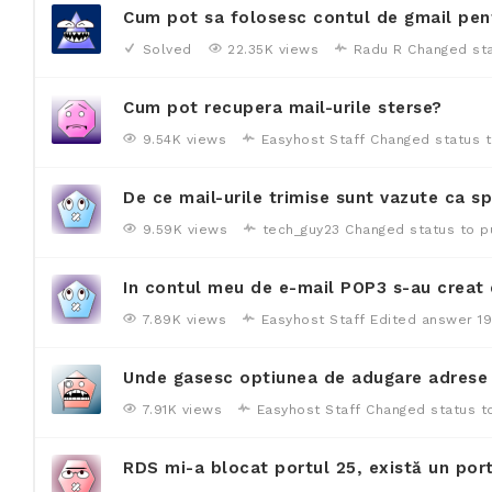
Cum pot sa folosesc contul de gmail pent
Solved
22.35K views
Radu R
Changed sta
Cum pot recupera mail-urile sterse?
9.54K views
Easyhost Staff
Changed status t
De ce mail-urile trimise sunt vazute ca s
9.59K views
tech_guy23
Changed status to p
In contul meu de e-mail POP3 s-au creat 
7.89K views
Easyhost Staff
Edited answer
1
Unde gasesc optiunea de adugare adrese 
7.91K views
Easyhost Staff
Changed status t
RDS mi-a blocat portul 25, există un port 