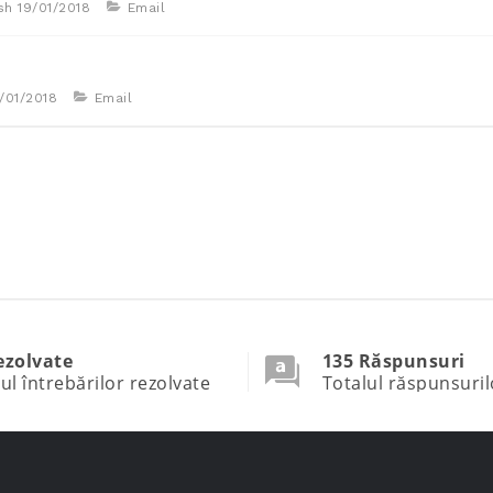
ish
19/01/2018
Email
/01/2018
Email
ezolvate
135 Răspunsuri
ul întrebărilor rezolvate
Totalul răspunsuril