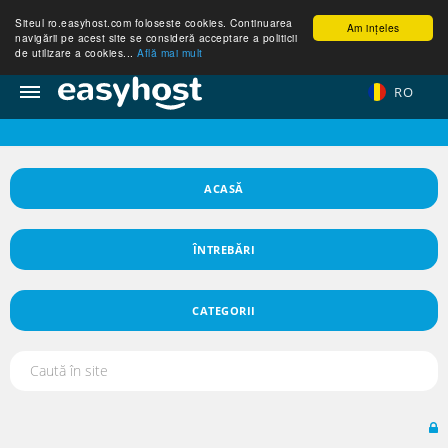
Siteul ro.easyhost.com foloseste cookies. Continuarea
Am ințeles
navigării pe acest site se consideră acceptare a politicii
de utilizare a cookies...
Află mai mult
RO
ACASĂ
ÎNTREBĂRI
CATEGORII