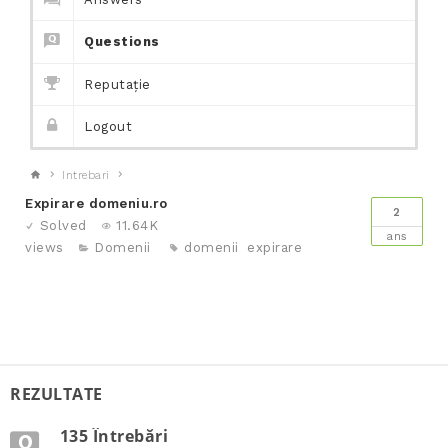
Questions
Reputație
Logout
Intrebari
Expirare domeniu.ro
2
Solved
11.64K
ans
views
Domenii
domenii
expirare
REZULTATE
135 Întrebări