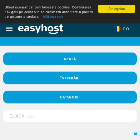
Siteul ro.easyhost.com foloseste cookies. Continuarea
Am ințeles
navigării pe acest site se consideră acceptare a politicii
de utilizare a cookies...
Află mai mult
RO
ACASĂ
ÎNTREBĂRI
CATEGORII