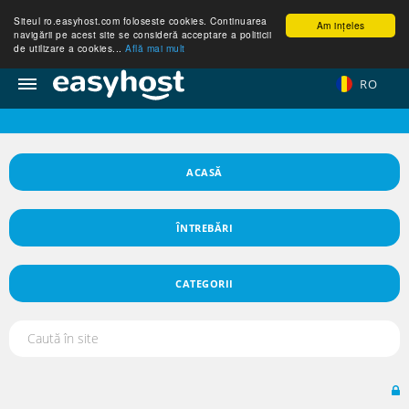
Siteul ro.easyhost.com foloseste cookies. Continuarea
Am ințeles
navigării pe acest site se consideră acceptare a politicii
de utilizare a cookies...
Află mai mult
RO
ACASĂ
ÎNTREBĂRI
CATEGORII