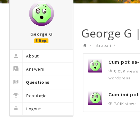
George G |
George G
5 Rep.
Intrebari
About
Cum pot sa-m
Answers
8.03K views
wordpress
Questions
Cum imi pot 
Reputație
7.91K views
Logout