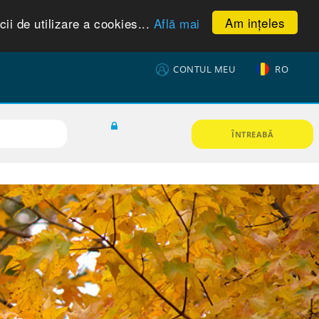
Am ințeles
ii de utilizare a cookies...
Află mai
CONTUL MEU
RO
ÎNTREABĂ