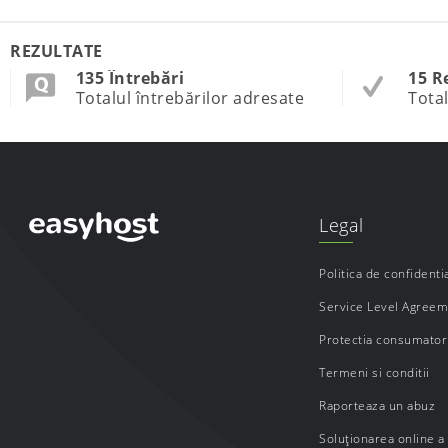
REZULTATE
135 Întrebări
15 R
Totalul întrebărilor adresate
Total
Legal
Politica de confidentia
Service Level Agree
Protectia consumatori
Termeni si conditii
Raporteaza un abuz
Soluționarea online a l