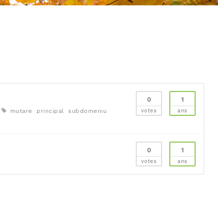
0
1
mutare
principal
subdomeniu
votes
ans
0
1
votes
ans