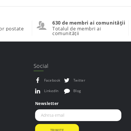
630 de membri ai comunității
or postate
Totalul de membri ai
comunității
Social
Facebook
Twitter
LinkedIn
Blog
Newsletter