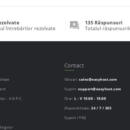
ezolvate
135 Răspunsuri
ul întrebărilor rezolvate
Totalul răspunsuril
Contact
litate
Vânzari:
sales@easyhost.com
ment
Suport:
support@easyhost.com
lor - A.N.P.C.
Orar:
L - V 10:00 - 18:00
Disponibilitate:
24 / 7 / 365
Suport / FAQ
itigiilor