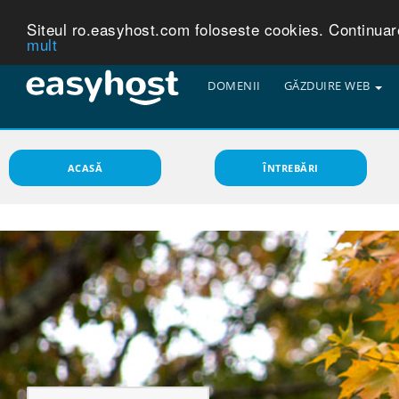
Siteul ro.easyhost.com foloseste cookies. Continuarea
mult
DOMENII
GĂZDUIRE WEB
ACASĂ
ÎNTREBĂRI