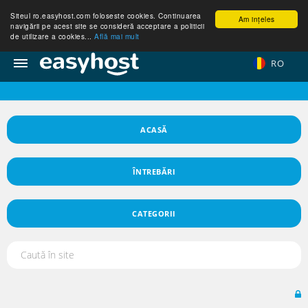
Siteul ro.easyhost.com foloseste cookies. Continuarea
Am ințeles
navigării pe acest site se consideră acceptare a politicii
de utilizare a cookies...
Află mai mult
RO
ACASĂ
ÎNTREBĂRI
CATEGORII