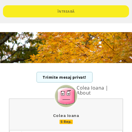
ÎNTREABĂ
Trimite mesaj privat!
Colea Ioana |
About
Colea Ioana
5 Rep.