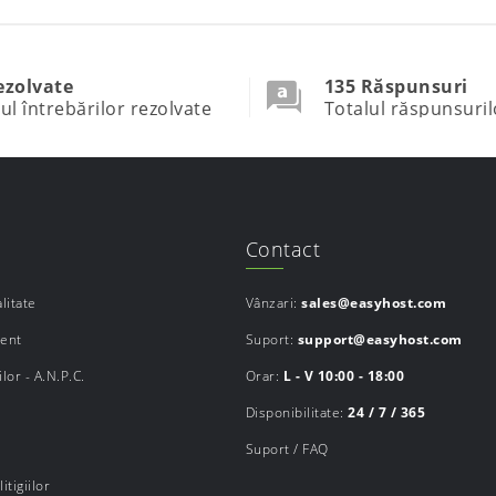
ezolvate
135 Răspunsuri
ul întrebărilor rezolvate
Totalul răspunsuril
Contact
litate
Vânzari:
sales@easyhost.com
ment
Suport:
support@easyhost.com
lor - A.N.P.C.
Orar:
L - V 10:00 - 18:00
Disponibilitate:
24 / 7 / 365
Suport / FAQ
itigiilor