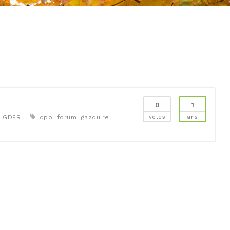
0
1
GDPR
dpo
forum
gazduire
votes
ans