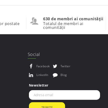
630 de membri ai comunității
or postate
Totalul de membri ai
comunității
Social
Facebook
Twitter
LinkedIn
Blog
Newsletter