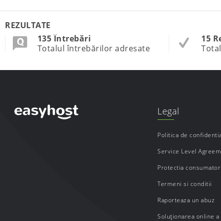
REZULTATE
135 Întrebări
15 R
Totalul întrebărilor adresate
Total
Legal
Politica de confidentia
Service Level Agree
Protectia consumatori
Termeni si conditii
Raporteaza un abuz
Soluționarea online a l