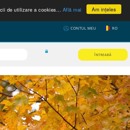
Am ințeles
ii de utilizare a cookies...
Află mai
CONTUL MEU
RO
ÎNTREABĂ