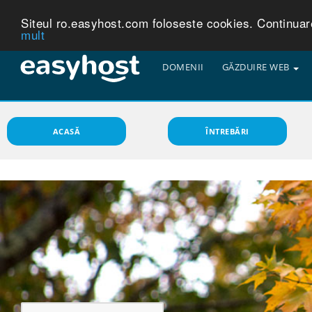
Siteul ro.easyhost.com foloseste cookies. Continuarea
mult
DOMENII
GĂZDUIRE WEB
ACASĂ
ÎNTREBĂRI