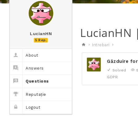
LucianHN 
LucianHN
5 Rep.
Intrebari
About
Găzduire for
Answers
Solved
GDPR
Questions
Reputație
Logout