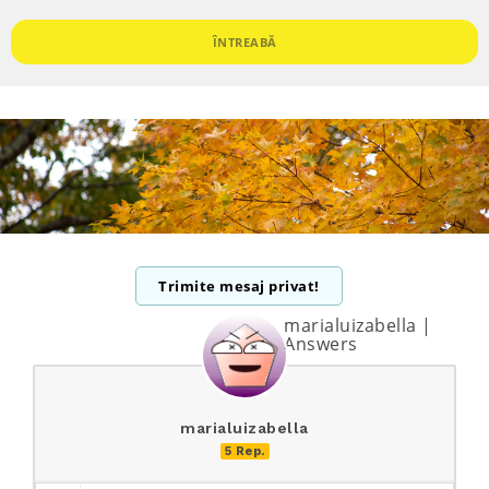
ÎNTREABĂ
Trimite mesaj privat!
marialuizabella |
Answers
marialuizabella
5 Rep.