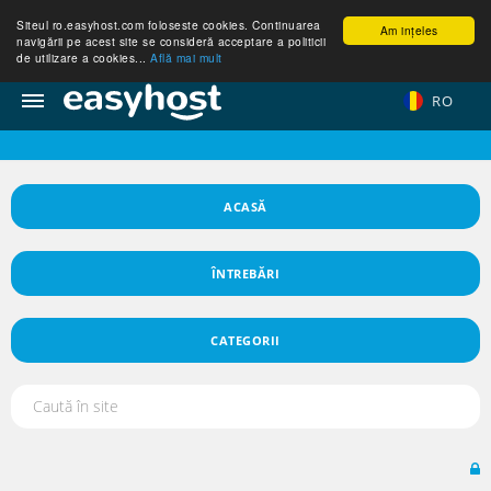
Siteul ro.easyhost.com foloseste cookies. Continuarea
Am ințeles
navigării pe acest site se consideră acceptare a politicii
de utilizare a cookies...
Află mai mult
RO
ACASĂ
ÎNTREBĂRI
CATEGORII