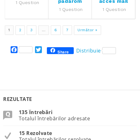
padarom
acces mail
1 Question
1 Question
1 Question
1
2
3
…
6
7
Următor »
F
T
Distribuie
Share
a
w
c
i
e
t
b
t
o
e
o
r
k
REZULTATE
135 Întrebări
Totalul întrebărilor adresate
15 Rezolvate
Totalul întrebărilor rezolvate