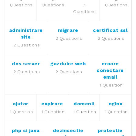
Questions
Questions
Questions
3
Questions
administrare
migrare
certificat ssl
site
2 Questions
2 Questions
2 Questions
dns server
gazduire web
eroare
conectare
2 Questions
2 Questions
email
1 Question
ajutor
expirare
domenii
nginx
1 Question
1 Question
1 Question
1 Question
php si java
dezinsectie
protectie