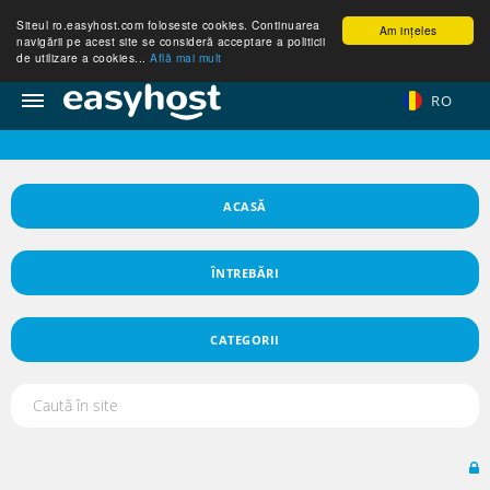
Siteul ro.easyhost.com foloseste cookies. Continuarea
Am ințeles
navigării pe acest site se consideră acceptare a politicii
de utilizare a cookies...
Află mai mult
RO
ACASĂ
ÎNTREBĂRI
CATEGORII