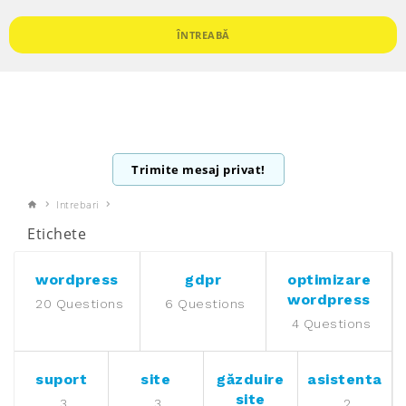
ÎNTREABĂ
Trimite mesaj privat!
Intrebari
Etichete
wordpress
gdpr
optimizare
wordpress
20 Questions
6 Questions
4 Questions
suport
site
găzduire
asistenta
site
3
3
2