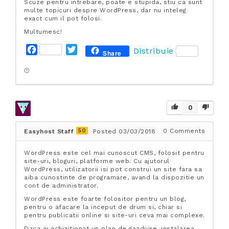
Scuze pentru intrebare, poate e stupida, stiu ca sunt
multe topicuri despre WordPress, dar nu inteleg
exact cum il pot folosi.
Multumesc!
F
T
Distribuie
Share
a
w
c
i
e
t
b
t
o
e
0
o
r
k
50
0
Comments
Easyhost Staff
Posted 03/03/2018
WordPress este cel mai cunoscut CMS, folosit pentru
site-uri, bloguri, platforme web. Cu ajutorul
WordPress, utilizatorii isi pot construi un site fara sa
aiba cunostinte de programare, avand la dispozitie un
cont de administrator.
WordPress este foarte folositor pentru un blog,
pentru o afacare la inceput de drum si, chiar si
pentru publicatii online si site-uri ceva mai complexe.
Daca ai achizitionat un plan de gazduire, instalarea