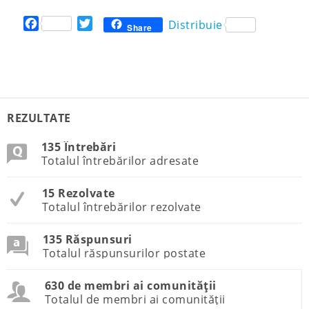
F
T
Distribuie
Share
a
w
c
i
e
t
b
t
o
e
o
r
REZULTATE
k
135 Întrebări
Totalul întrebărilor adresate
15 Rezolvate
Totalul întrebărilor rezolvate
135 Răspunsuri
Totalul răspunsurilor postate
630 de membri ai comunității
Totalul de membri ai comunității