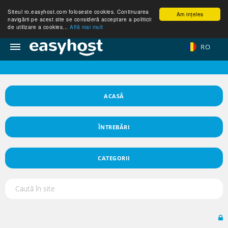
Siteul ro.easyhost.com foloseste cookies. Continuarea
Am ințeles
navigării pe acest site se consideră acceptare a politicii
de utilizare a cookies...
Află mai mult
RO
ACASĂ
ÎNTREBĂRI
CATEGORII