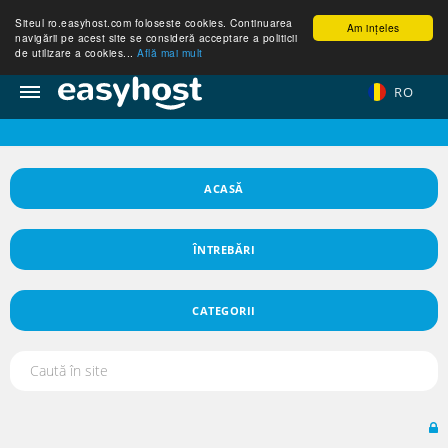
Siteul ro.easyhost.com foloseste cookies. Continuarea
Am ințeles
navigării pe acest site se consideră acceptare a politicii
de utilizare a cookies...
Află mai mult
RO
ACASĂ
ÎNTREBĂRI
CATEGORII