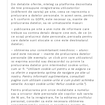
Din detaliile oferite, inteleg ca platforma dezvoltata
de tine presupune inregistrarea utilizatorilor
(indiferent de varsta) pe site, ceea ce reprezinta o
prelucrare a datelor personale. In acest sens, pentru
a fi conform cu GDPR, este necesar ca, inainte de
prelucrarea datelor, sa iei urmatoarele masuri:
– publicarea pe site a unei note de informare care
trebuie sa contina detalii despre cine esti, de ce (in
ce scop) prelucrezi date personale, perioada pentru
care datele sunt stocate si cine este destinatarul
datelor;
– obtinerea unui consimtamant neechivoc – atunci
cand este necesar – inainte de prelucrarea datelor
personale (de exemplu: un click prin care utilizatorul
isi exprima acordul sau dezacordul cu privire la
prelucrarea datelor prin intermediul cookie-urilor,
cum ar fi: “
Utilizam cookie-uri pentru a ne asigura ca
va oferim o experienta optima de navigare pe site-ul
nostru. Pentru informatii suplimentare, consultati
pagina cum utilizam cookie-urile si cum puteti schimba
setarile. Accept cookie-urile/ Refuz cookie-urile.”
).
Pentru prelucrarea prin orice modalitate a numelui
sau a oricaror date personale ale copiilor sub varsta
de 16 ani, fie la inregistrare, fie la editarea profilului
personal, consider ca este necesara obtinerea