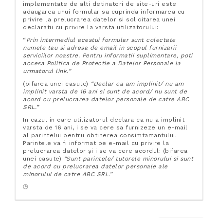
implementate de alti detinatori de site-uri este
adaugarea unui formular sa cuprinda informarea cu
privire la prelucrarea datelor si solicitarea unei
declaratii cu privire la varsta utilizatorului:
“
Prin intermediul acestui formular sunt colectate
numele tau si adresa de email in scopul furnizarii
serviciilor noastre. Pentru informatii suplimentare, poti
accesa Politica de Protectie a Datelor Personale la
urmatorul link.”
(bifarea unei casute)
“Declar ca am implinit/ nu am
implinit varsta de 16 ani si sunt de acord/ nu sunt de
acord cu prelucrarea datelor personale de catre ABC
SRL.”
In cazul in care utilizatorul declara ca nu a implinit
varsta de 16 ani, i se va cere sa furnizeze un e-mail
al parintelui pentru obtinerea consimtamantului.
Parintele va fi informat pe e-mail cu privire la
prelucrarea datelor și i se va cere acordul: (bifarea
unei casute)
“Sunt parintele/ tutorele minorului si sunt
de acord cu prelucrarea datelor personale ale
minorului de catre ABC SRL.
”