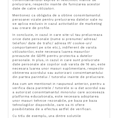
consimtamantului expres si neechivoc inainte de
prelucrare, respectiv inainte de furnizarea acestor
date de catre utilizatori.
Mentionez ca obligatia de a obtine consimtamantul
persoanei vizate pentru prelucrarea datelor sale nu
se aplica exclusiv in cazul activitatilor de marketing
sau creare de profile.
In concluzie, in cazul in care site-ul tau prelucreaza
orice date personale (nume si prenume/ adresa/
telefon/ date de trafic/ adresa IP/ cookie-uri/
comportament pe site etc.), indiferent de varsta
utilizatorilor, este necesara luarea masurilor
prevazute de GDPR pentru protectia a datelor
personale. In plus, in cazul in care sunt prelucrate
date personale ale copiilor sub varsta de 16 ani, este
necesara luarea unor masuri suplimentare, respectiv
obtinerea acordului sau autorizarii consimtamantului
din partea parintelui / tutorelui inainte de prelucrare.
Asa cum am mentionat in raspunsul anterior, pentru a
verifica daca parintele / tutorele si-a dat acordul sau
a autorizat consimtamantul minorului care acceseaza
platforma educationala, este necesara adoptarea
unor masuri tehnice rezonabile, pe baza pe baza
tehnologiilor disponibile, care sa iti ofere
posibilitatea de a efectua astfel de verificari.
Cu titlu de exemplu, una dintre solutiile