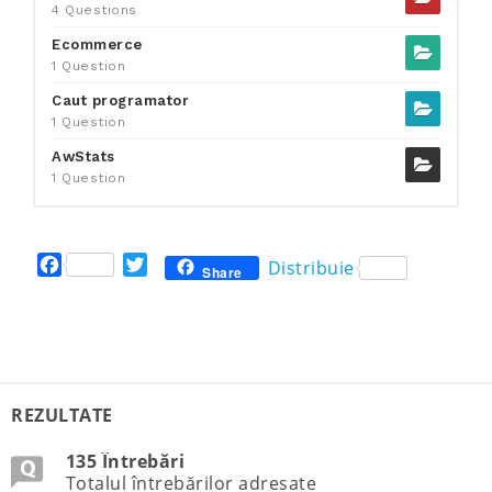
4 Questions
Ecommerce
1 Question
Caut programator
1 Question
AwStats
1 Question
F
T
Distribuie
Share
a
w
c
i
e
t
b
t
o
e
o
r
REZULTATE
k
135 Întrebări
Totalul întrebărilor adresate