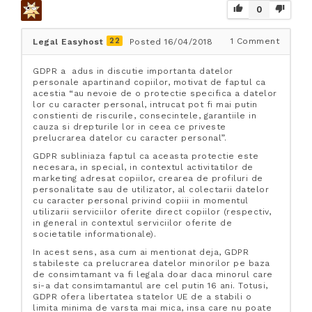
0
22
1
Comment
Legal Easyhost
Posted 16/04/2018
GDPR a adus in discutie importanta datelor
personale apartinand copiilor, motivat de faptul ca
acestia “au nevoie de o protectie specifica a datelor
lor cu caracter personal, intrucat pot fi mai putin
constienti de riscurile, consecintele, garantiile in
cauza si drepturile lor in ceea ce priveste
prelucrarea datelor cu caracter personal”.
GDPR subliniaza faptul ca aceasta protectie este
necesara, in special, in contextul activitatilor de
marketing adresat copiilor, crearea de profiluri de
personalitate sau de utilizator, al colectarii datelor
cu caracter personal privind copiii in momentul
utilizarii serviciilor oferite direct copiilor (respectiv,
in general in contextul serviciilor oferite de
societatile informationale).
In acest sens, asa cum ai mentionat deja, GDPR
stabileste ca prelucrarea datelor minorilor pe baza
de consimtamant va fi legala doar daca minorul care
si-a dat consimtamantul are cel putin 16 ani. Totusi,
GDPR ofera libertatea statelor UE de a stabili o
limita minima de varsta mai mica, insa care nu poate