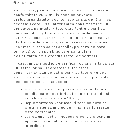
fi sub 13 ani.
Prin urmare, pentru ca site-ul tau sa functioneze in
conformitate cu GDPR in ceea ce priveste
prelucrarea datelor copiilor sub varsta de 16 ani, va fi
necesar acordul sau autorizarea consimtamantului
din partea parintelui / tutorelui. Pentru a verifica
daca parintele / tutorele si-a dat acordul sau a
autorizat consimtamantul minorului care acceseaza
platforma educationala, este necesara adoptarea
unor masuri tehnice rezonabile, pe baza pe baza
tehnologiilor disponibile, care sa iti ofere
posibilitatea de a efectua astfel de verificari.
In cazul in care astfel de verificari cu privire la varsta
utilizatorilor sau acordarea/ autorizarea
consimtamantului de catre parinte/ tutore nu pot fi
sigure, este de preferat sa ai o abordare precauta,
ceea ce se poate traduce prin:
prelucrarea datelor personale sa se faca in
conditii care pot oferi suficienta protectie si
copiilor sub varsta de 16 ani;
implementarea unor masuri tehnice apte sa
previna sau sa impiedice minorii sa furnizeze
date personale;
luarea unor actiuni necesare pentru a pune in
aplicare eventuale restrictii de varsta sau
interdictii;