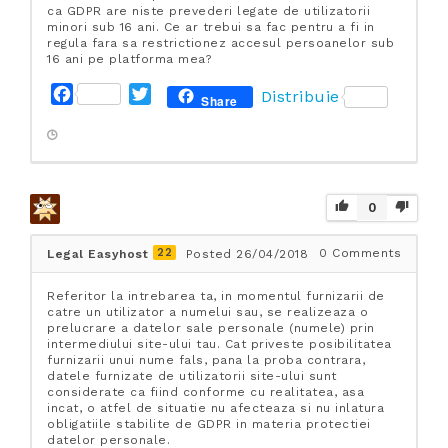
ca GDPR are niste prevederi legate de utilizatorii
minori sub 16 ani. Ce ar trebui sa fac pentru a fi in
regula fara sa restrictionez accesul persoanelor sub
16 ani pe platforma mea?
F
T
Distribuie
Share
a
w
c
i
e
t
b
t
o
e
0
o
r
k
22
0
Comments
Legal Easyhost
Posted 26/04/2018
Referitor la intrebarea ta, in momentul furnizarii de
catre un utilizator a numelui sau, se realizeaza o
prelucrare a datelor sale personale (numele) prin
intermediului site-ului tau. Cat priveste posibilitatea
furnizarii unui nume fals, pana la proba contrara,
datele furnizate de utilizatorii site-ului sunt
considerate ca fiind conforme cu realitatea, asa
incat, o atfel de situatie nu afecteaza si nu inlatura
obligatiile stabilite de GDPR in materia protectiei
datelor personale.