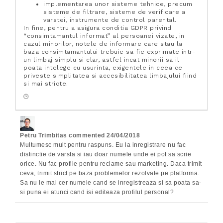
implementarea unor sisteme tehnice, precum
sisteme de filtrare, sisteme de verificare a
varstei, instrumente de control parental.
In fine, pentru a asigura conditia GDPR privind
“consimtamantul informat” al persoanei vizate, in
cazul minorilor, notele de informare care stau la
baza consimtamantului trebuie sa fie exprimate intr-
un limbaj simplu si clar, astfel incat minorii sa il
poata intelege cu usurinta, exigentele in ceea ce
priveste simplitatea si accesibilitatea limbajului fiind
si mai stricte.
Petru Trimbitas
commented
24/04/2018
Multumesc mult pentru raspuns. Eu la inregistrare nu fac
distinctie de varsta si iau doar numele unde ei pot sa scrie
orice. Nu fac profile pentru reclame sau marketing. Daca trimit
ceva, trimit strict pe baza problemelor rezolvate pe platforma.
Sa nu le mai cer numele cand se inregistreaza si sa poata sa-
si puna ei atunci cand isi editeaza profilul personal?