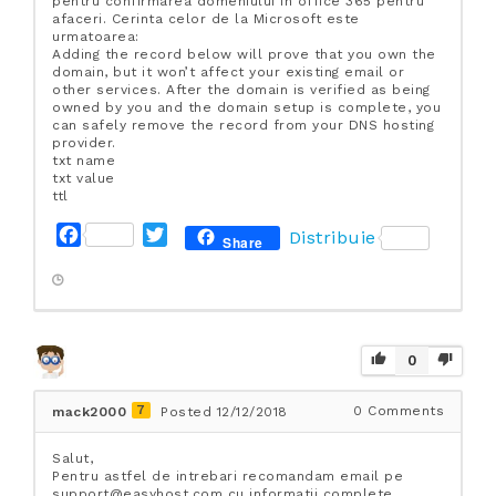
pentru confirmarea domeniului in office 365 pentru
afaceri. Cerinta celor de la Microsoft este
urmatoarea:
Adding the record below will prove that you own the
domain, but it won’t affect your existing email or
other services. After the domain is verified as being
owned by you and the domain setup is complete, you
can safely remove the record from your DNS hosting
provider.
txt name
txt value
ttl
F
T
Distribuie
Share
a
w
c
i
e
t
b
t
o
e
0
o
r
k
7
0
Comments
mack2000
Posted 12/12/2018
Salut,
Pentru astfel de intrebari recomandam email pe
support@easyhost.com cu informatii complete