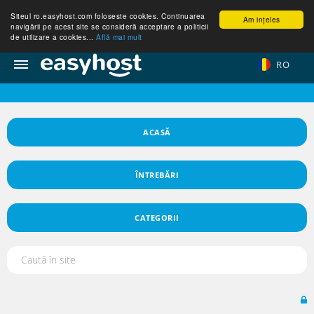
Siteul ro.easyhost.com foloseste cookies. Continuarea
Am ințeles
navigării pe acest site se consideră acceptare a politicii
de utilizare a cookies...
Află mai mult
RO
ACASĂ
ÎNTREBĂRI
CATEGORII