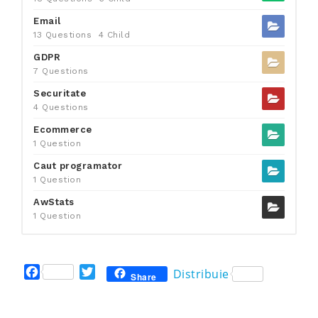
Email
13 Questions
4 Child
GDPR
7 Questions
Securitate
4 Questions
Ecommerce
1 Question
Caut programator
1 Question
AwStats
1 Question
F
T
Distribuie
Share
a
w
c
i