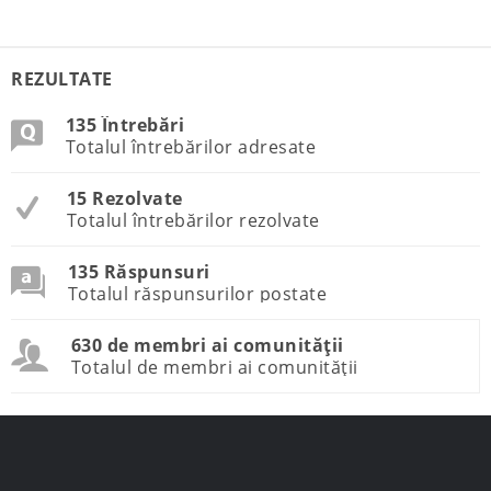
e
t
b
t
o
e
o
r
REZULTATE
k
135 Întrebări
Totalul întrebărilor adresate
15 Rezolvate
Totalul întrebărilor rezolvate
135 Răspunsuri
Totalul răspunsurilor postate
630 de membri ai comunității
Totalul de membri ai comunității