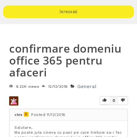
ÎNTREABĂ
confirmare domeniu
office 365 pentru
afaceri
General
9.22K views
12/12/2018
0
5
chis
Posted 11/12/2018
Salutare,
Ma poate juta cineva cu pasii pe care trebuie sa-i fac