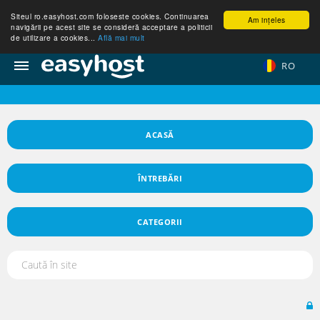
Siteul ro.easyhost.com foloseste cookies. Continuarea
Am ințeles
navigării pe acest site se consideră acceptare a politicii
de utilizare a cookies...
Află mai mult
RO
ACASĂ
ÎNTREBĂRI
CATEGORII