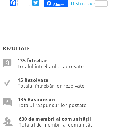
F
T
Distribuie
Share
a
w
c
i
e
t
b
t
o
e
o
r
k
REZULTATE
135 Întrebări
Totalul întrebărilor adresate
15 Rezolvate
Totalul întrebărilor rezolvate
135 Răspunsuri
Totalul răspunsurilor postate
630 de membri ai comunității
Totalul de membri ai comunității