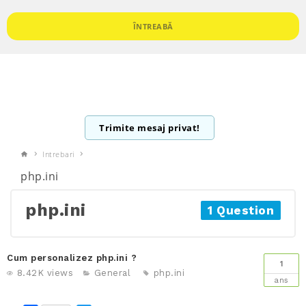
ÎNTREABĂ
Trimite mesaj privat!
Intrebari
php.ini
php.ini
1 Question
Cum personalizez php.ini ?
1
8.42K views
General
php.ini
ans