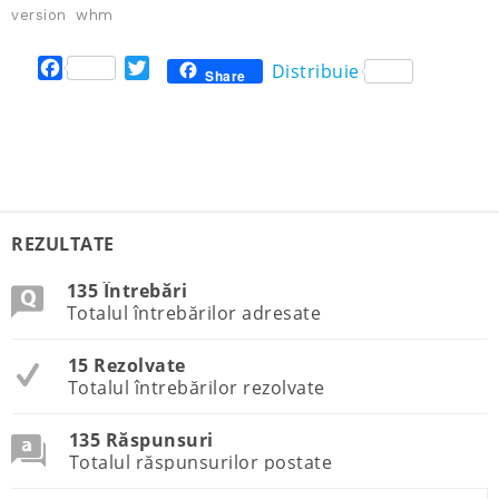
version
whm
F
T
Distribuie
Share
a
w
c
i
e
t
b
t
o
e
o
r
k
REZULTATE
135 Întrebări
Totalul întrebărilor adresate
15 Rezolvate
Totalul întrebărilor rezolvate
135 Răspunsuri
Totalul răspunsurilor postate