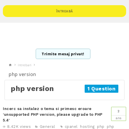
ÎNTREABĂ
Trimite mesaj privat!
Intrebari
php version
php version
1 Question
Incerc sa instalez o tema si primesc eroare
2
‘unsupported PHP version, please upgrade to PHP
ans
5.4’
8.42K views
General
cpanel
hosting
php
php