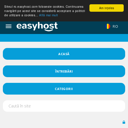
Siteul ro.easyhost.com foloseste cookies. Continuarea
Am ințeles
navigării pe acest site se consideră acceptare a politicii
de utilizare a cookies...
Află mai mult
RO
ACASĂ
ÎNTREBĂRI
CATEGORII